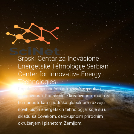
Srpski Centar za Inovacione
Energetske Tehnologije Serbian
Center for Innovative Energy
Technologies
Popularizacija naučno istraživačkog duha i
inovativnosti. Podsticanje kreativnosti, mudrosti i
humanosti, kao i podrška globalnom razvoju
novih čistih energetskih tehnologija, koje su u
skladu sa čovekom, celokupnoim prirodnim
okruženjem i planetom Zemljom.