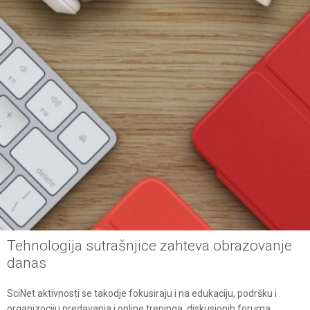
Tehnologija sutrašnjice zahteva obrazovanje
danas
SciNet aktivnosti se takodje fokusiraju i na edukaciju, podršku i
organizociju predavanja i online treninga, diskusionih foruma,